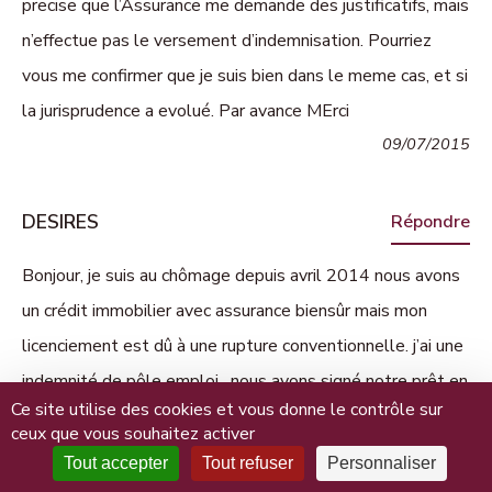
precise que l’Assurance me demande des justificatifs, mais
n’effectue pas le versement d’indemnisation. Pourriez
vous me confirmer que je suis bien dans le meme cas, et si
la jurisprudence a evolué. Par avance MErci
09/07/2015
DESIRES
Répondre
Bonjour, je suis au chômage depuis avril 2014 nous avons
un crédit immobilier avec assurance biensûr mais mon
licenciement est dû à une rupture conventionnelle. j’ai une
indemnité de pôle emploi . nous avons signé notre prêt en
Ce site utilise des cookies et vous donne le contrôle sur
2008 Pensez-vous que nous pouvons faire jouer
ceux que vous souhaitez activer
l’assurance chômage ? par avance merci
Tout accepter
Tout refuser
Personnaliser
20/09/2015