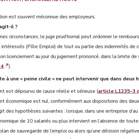
tion est souvent méconnue des employeurs.
git-il ?
ines circonstances, le juge prud’homal peut ordonner le rembour
intéressés (Pôle Emploi) de tout ou partie des indemnités de c
son licenciement au jour du jugement prononcé, dans la limite d
-4
).
te à une « peine civile » ne peut intervenir que dans deux
ment est dépourvu de cause réelle et sérieuse (
article L1235-3 d
ment économique est nul, conformément aux dispositions des deux 
’agit des hypothèses suivantes : lorsque, dans une entreprise d’au
conomique de 10 salariés ou plus intervient en l’absence de tout
u plan de sauvegarde de l’emploi ou alors qu’une décision négati