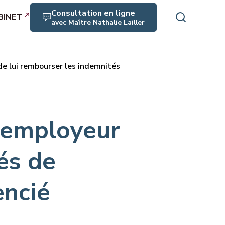
Consultation en ligne
BINET
avec Maître Nathalie Lailler
e lui rembourser les indemnités
rofessionnels
es, maladie
crimination
’employeur
rité, RPS, harcèlement
és de
aite
encié
icats, expression collective
n, médiation