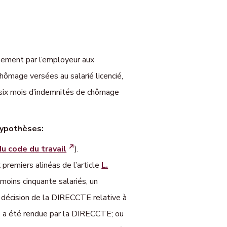
sement par l’employeur aux
hômage versées au salarié licencié,
e six mois d’indemnités de chômage
 hypothèses:
u code du travail
).
premiers alinéas de l’article
L.
 moins cinquante salariés, un
e décision de la DIRECCTE relative à
ve a été rendue par la DIRECCTE; ou