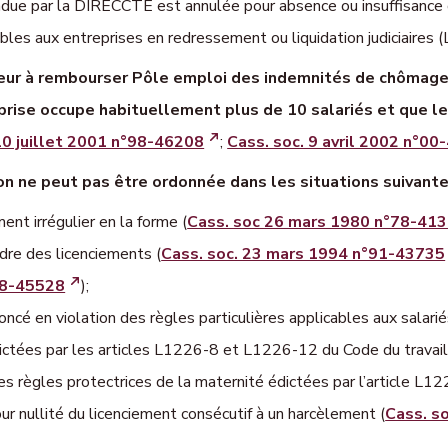
rendue par la DIRECCTE est annulée pour absence ou insuffisance 
bles aux entreprises en redressement ou liquidation judiciaires 
eur à rembourser Pôle emploi des indemnités de chômage 
rise occupe habituellement plus de 10 salariés et que le 
10 juillet 2001 n°98-46208
;
Cass. soc. 9 avril 2002 n°0
n ne peut pas être ordonnée dans les situations suivante
ent irrégulier en la forme (
Cass. soc 26 mars 1980 n°78-41
dre des licenciements (
Cass. soc. 23 mars 1994 n°91-43735
88-45528
);
ncé en violation des règles particulières applicables aux salarié
ictées par les articles L1226-8 et L1226-12 du Code du travail
des règles protectrices de la maternité édictées par l’article L12
our nullité du licenciement consécutif à un harcèlement (
Cass. s