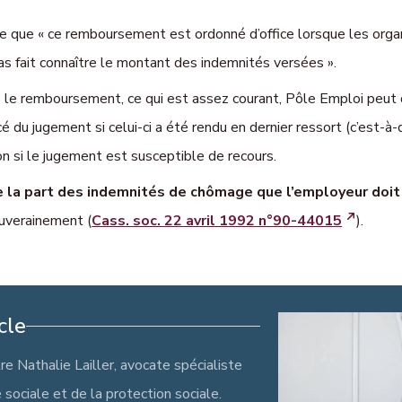
ise que « ce remboursement est ordonné d’office lorsque les org
pas fait connaître le montant des indemnités versées ».
é le remboursement, ce qui est assez courant, Pôle Emploi peut
 du jugement si celui-ci a été rendu en dernier ressort (c’est-à-
ion si le jugement est susceptible de recours.
re
la part des indemnités de chômage que l’employeur doit
souverainement
(
Cass. soc. 22 avril 1992 n°90-44015
).
cle
tre Nathalie Lailler, avocate spécialiste
é sociale et de la protection sociale.