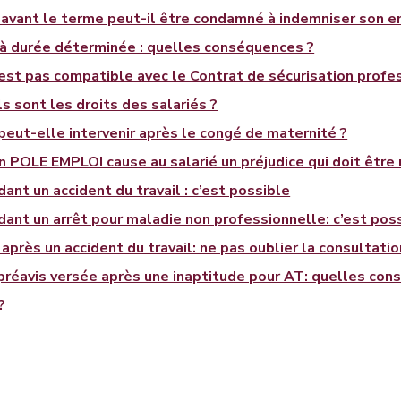
 avant le terme peut-il être condamné à indemniser son e
 à durée déterminée : quelles conséquences ?
’est pas compatible avec le Contrat de sécurisation profe
s sont les droits des salariés ?
peut-elle intervenir après le congé de maternité ?
n POLE EMPLOI cause au salarié un préjudice qui doit être
nt un accident du travail : c’est possible
ant un arrêt pour maladie non professionnelle: c’est pos
après un accident du travail: ne pas oublier la consultat
réavis versée après une inaptitude pour AT: quelles cons
?