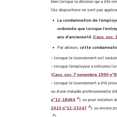
bien lorsque la décision qui a été 
Ces dispositions ne sont pas applica
La condamnation de l’employ
ordonnée que lorsque l’entrep
ans d’ancienneté
(
Cass. soc. 
Par ailleurs,
cette condamnatio
– lorsque le licenciement est seulem
– lorsque l’employeur a méconnu l’or
(
Cass. soc. 7 novembre 1990 n°
– lorsque le licenciement a été prono
ou d’une maladie professionnelle éd
n°12-18464
); ou pour violation 
2013 n°12-23247
); ou encore p
).