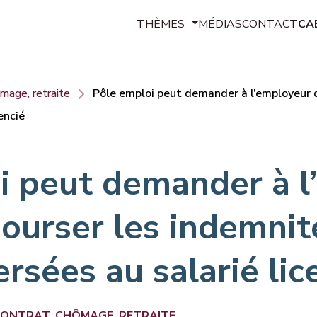
THÈMES
MÉDIAS
CONTACT
CA
Contrats de travail
mage, retraite
Pôle emploi peut demander à l’employeur d
Rémunération, avantages, frais p
encié
Temps de travail, congés, absenc
Discipline, sanctions, libertés, dis
i peut demander à l
Santé au travail, hygiène et sécu
bourser les indemnit
Rupture du contrat, chômage, retr
sées au salarié lic
Représentants du personnel, synd
Conflits, prud’hommes, transactio
CONTRAT, CHÔMAGE, RETRAITE