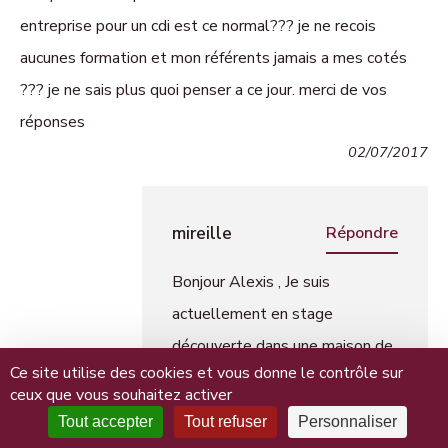
entreprise pour un cdi est ce normal??? je ne recois
aucunes formation et mon référents jamais a mes cotés
??? je ne sais plus quoi penser a ce jour. merci de vos
réponses
02/07/2017
mireille
Répondre
Bonjour Alexis , Je suis
actuellement en stage
découverte dans une maison de
Ce site utilise des cookies et vous donne le contrôle sur
retraite , celles qui me forme ne
ceux que vous souhaitez activer
sont pas embauchés , il y en a
Tout accepter
Tout refuser
Personnaliser
une qui est la depuis 6 mois ,