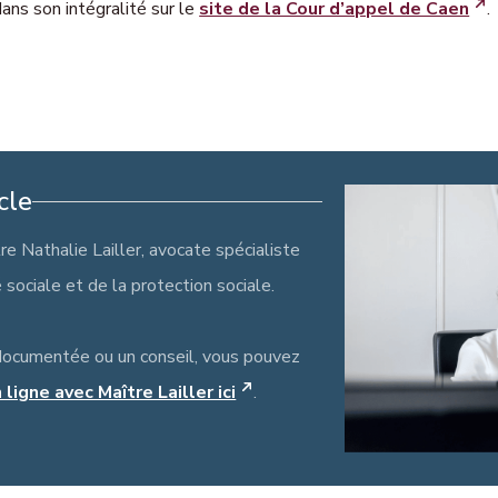
ans son intégralité sur le
site de la Cour d’appel de Caen
.
cle
tre Nathalie Lailler, avocate spécialiste
é sociale et de la protection sociale.
documentée ou un conseil, vous pouvez
ligne avec Maître Lailler ici
.