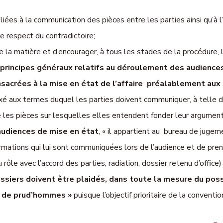
ées à la communication des pièces entre les parties ainsi qu’à l’
le respect du contradictoire;
e la matière et d’encourager, à tous les stades de la procédure, la
s principes généraux relatifs au déroulement des audienc
acrées à la mise en état de l’affaire préalablement aux p
xé aux termes duquel les parties doivent communiquer, à telle d
 les pièces sur lesquelles elles entendent fonder leur argument
audiences de mise en état
, « il appartient au bureau de jugem
rmations qui lui sont communiquées lors de l’audience et de pre
 rôle avec l’accord des parties, radiation, dossier retenu d’office) 
ssiers doivent être plaidés, dans toute la mesure du possi
l de prud’hommes »
puisque l’objectif prioritaire de la conventio