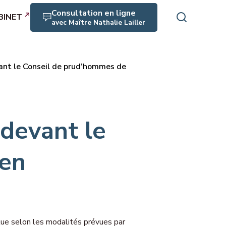
Consultation en ligne
BINET
avec Maître Nathalie Lailler
ant le Conseil de prud’hommes de
rofessionnels
es, maladie
crimination
devant le
rité, RPS, harcèlement
aen
aite
icats, expression collective
n, médiation
ue selon les modalités prévues par