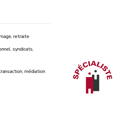
mage, retraite
nnel, syndicats,
transaction, médiation