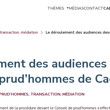
THÈMES
MÉDIAS
CONTACT
CA
Contrats de travail
transaction, médiation
Le déroulement des audiences dev
Rémunération, avantages, frais p
Temps de travail, congés, absenc
Discipline, sanctions, libertés, dis
ment des audiences 
Santé au travail, hygiène et sécu
 prud’hommes de C
Rupture du contrat, chômage, retr
Représentants du personnel, synd
 PRUD’HOMMES, TRANSACTION, MÉDIATION
Conflits, prud’hommes, transactio
ment de la procédure devant le Conseil de prud’hommes s’effect