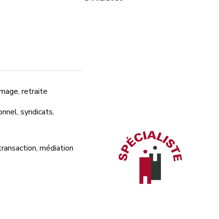
mage, retraite
nnel, syndicats,
transaction, médiation