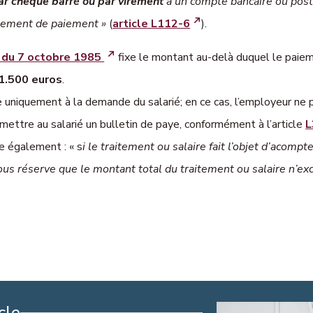
ar chèque barré ou par virement
à un compte bancaire ou post
sement de paiement »
(
article L112-6
).
 du 7 octobre 1985
fixe le montant au-delà duquel le paiem
1.500 euros
.
uniquement à la demande du salarié; en ce cas, l’employeur ne 
mettre au salarié un bulletin de paye, conformément à l’article
L
e également : « s
i le traitement ou salaire fait l’objet d’acomp
ous réserve que le montant total du traitement ou salaire n’excèd
cle