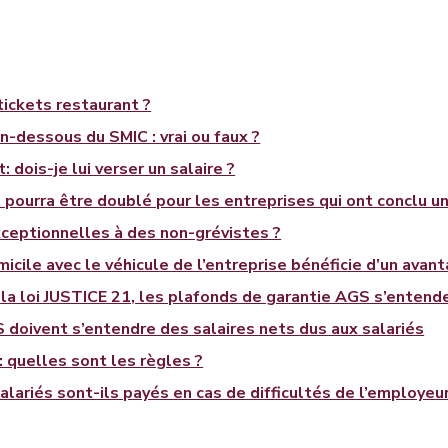
 tickets restaurant ?
-dessous du SMIC : vrai ou faux ?
 dois-je lui verser un salaire ?
 pourra être doublé pour les entreprises qui ont conclu 
ceptionnelles à des non-grévistes ?
micile avec le véhicule de l’entreprise bénéficie d’un avan
 la loi JUSTICE 21, les plafonds de garantie AGS s’entend
 doivent s’entendre des salaires nets dus aux salariés
 : quelles sont les règles ?
ariés sont-ils payés en cas de difficultés de l’employeur