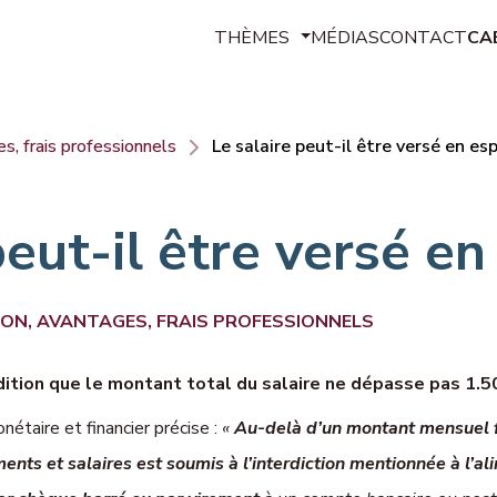
THÈMES
MÉDIAS
CONTACT
CA
Contrats de travail
s, frais professionnels
Le salaire peut-il être versé en es
Rémunération, avantages, frais p
Temps de travail, congés, absenc
peut-il être versé e
Discipline, sanctions, libertés, dis
Santé au travail, hygiène et sécu
ON, AVANTAGES, FRAIS PROFESSIONNELS
Rupture du contrat, chômage, retr
dition que le montant total du salaire ne dépasse pas 1.5
Représentants du personnel, synd
étaire et financier précise :
«
Au-delà d’un montant mensuel f
Conflits, prud’hommes, transactio
ments et salaires est soumis à l’interdiction mentionnée à l’al