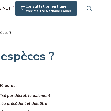
Consultation en ligne
BINET
avec Maître Nathalie Lailler
pèces ?
rofessionnels
es, maladie
n espèces ?
crimination
rité, RPS, harcèlement
aite
00 euros.
icats, expression collective
ixé par décret, le paiement
n, médiation
inéa précédent et doit être