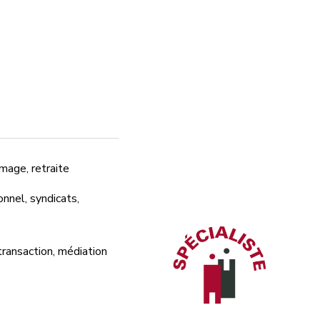
mage, retraite
nnel, syndicats,
transaction, médiation