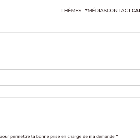
THÈMES
MÉDIAS
CONTACT
CA
Contrats de travail
Rémunération, avantages, frais p
Temps de travail, congés, absenc
Discipline, sanctions, libertés, dis
Santé au travail, hygiène et sécu
Rupture du contrat, chômage, retr
Représentants du personnel, synd
Conflits, prud’hommes, transactio
ées pour permettre la bonne prise en charge de ma demande
*