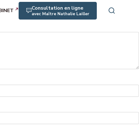
Consultation en ligne
BINET
avec Maître Nathalie Lailler
rofessionnels
es, maladie
crimination
rité, RPS, harcèlement
aite
icats, expression collective
n, médiation