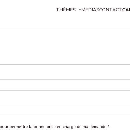
THÈMES
MÉDIAS
CONTACT
CA
Contrats de travail
Rémunération, avantages, frais p
Temps de travail, congés, absenc
Discipline, sanctions, libertés, dis
Santé au travail, hygiène et sécu
Rupture du contrat, chômage, retr
Représentants du personnel, synd
Conflits, prud’hommes, transactio
ées pour permettre la bonne prise en charge de ma demande
*