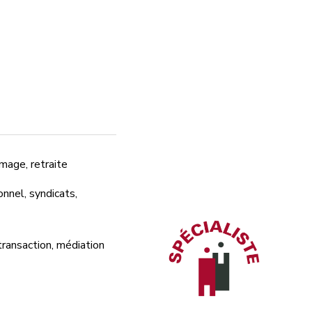
mage, retraite
nnel, syndicats,
transaction, médiation