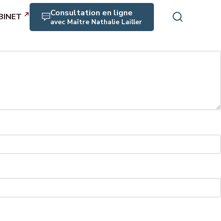
Consultation en ligne
BINET
avec Maître Nathalie Lailler
rofessionnels
es, maladie
crimination
rité, RPS, harcèlement
aite
icats, expression collective
n, médiation